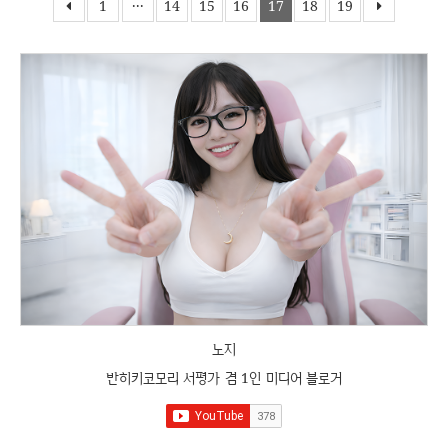
1
···
14
15
16
17
18
19
노지
반히키코모리 서평가 겸 1인 미디어 블로거