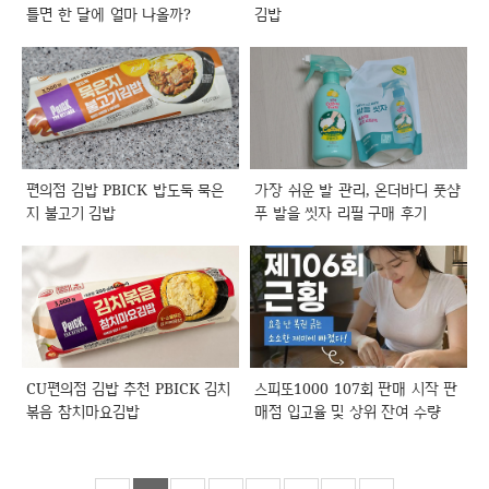
틀면 한 달에 얼마 나올까?
김밥
편의점 김밥 PBICK 밥도둑 묵은
가장 쉬운 발 관리, 온더바디 풋샴
지 불고기 김밥
푸 발을 씻자 리필 구매 후기
CU편의점 김밥 추천 PBICK 김치
스피또1000 107회 판매 시작 판
볶음 참치마요김밥
매점 입고율 및 상위 잔여 수량