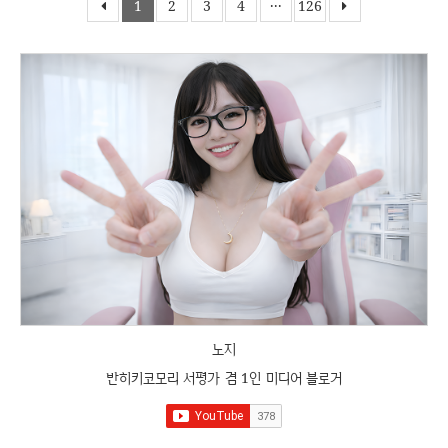
1
2
3
4
···
126
노지
반히키코모리 서평가 겸 1인 미디어 블로거