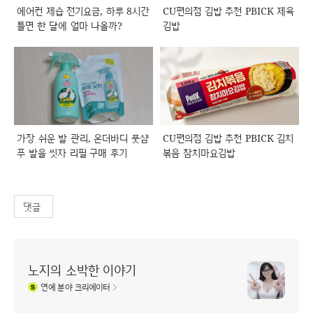
에어컨 제습 전기요금, 하루 8시간
CU편의점 김밥 추천 PBICK 제육
틀면 한 달에 얼마 나올까?
김밥
가장 쉬운 발 관리, 온더바디 풋샴
CU편의점 김밥 추천 PBICK 김치
푸 발을 씻자 리필 구매 후기
볶음 참치마요김밥
댓글
노지의 소박한 이야기
연예
분야 크리에이터