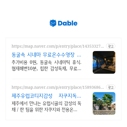
https://map.naver.com/p/entry/place/143533273
광고
1
동굴속 시네마 무료온수수영장 독
특하고 아늑한 제주 아지트
추가비용 0원, 동굴속 시네마틱 휴식.
협재해변10분, 힙한 감성독채, 무료바
베큐 감성독채,동굴의 아늑함 풀사이드
시네마의 낭만. 잊지못할 태교여행&커
플여행의 완성
https://map.naver.com/p/entry/place/158936865
광고
6
제주유럽코티지감성 자쿠지독채
프라이빗 제주여행, 유럽감성
제주에서 만나는 유럽시골의 감성의 독
채 / 한 팀을 위한 자쿠지와 전용온실바
베큐 모두 다른 다양한 유럽 감성의 제
주독채에서 즐기는 프라이빗 자쿠지와