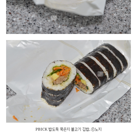
PBICK 밥도둑 묵은지 불고기 김밥, ⓒ노지