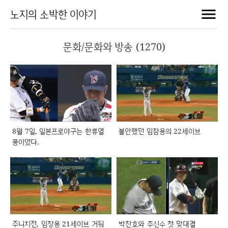
노지의 소박한 이야기
문화/문화와 방송 (1270)
8월 7일, 일본프로야구는 한류열
불안했던 임참용의 22세이브
풍이었다.
주니치전, 임창용 21세이브 거둬
박찬호와 추신수 첫 맞대결