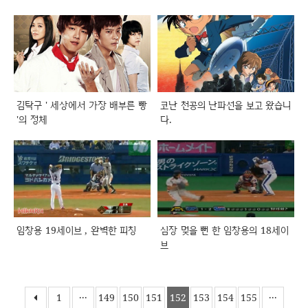
김탁구 ' 세상에서 가장 배부른 빵
코난 천공의 난파선을 보고 왔습니
'의 정체
다.
임창용 19세이브 , 완벽한 피칭
심장 멎을 뻔 한 임창용의 18세이
브
1
···
149
150
151
152
153
154
155
···