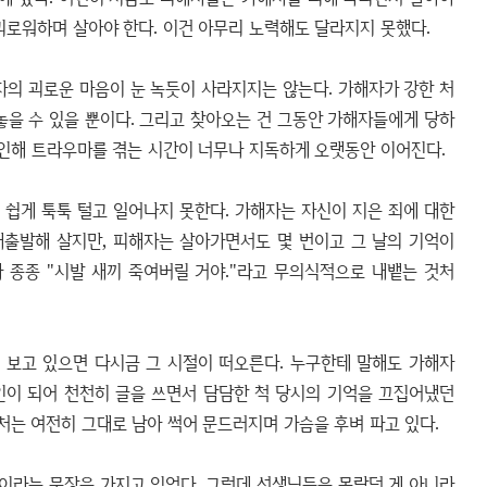
괴로워하며 살아야 한다. 이건 아무리 노력해도 달라지지 못했다.
자의 괴로운 마음이 눈 녹듯이 사라지지는 않는다. 가해자가 강한 처
놓을 수 있을 뿐이다. 그리고 찾아오는 건 그동안 가해자들에게 당하
 인해 트라우마를 겪는 시간이 너무나 지독하게 오랫동안 이어진다.
쉽게 툭툭 털고 일어나지 못한다. 가해자는 자신이 지은 죄에 대한
재출발해 살지만, 피해자는 살아가면서도 몇 번이고 그 날의 기억이
 종종 "시발 새끼 죽여버릴 거야."라고 무의식적으로 내뱉는 것처
 보고 있으면 다시금 그 시절이 떠오른다. 누구한테 말해도 가해자
인이 되어 천천히 글을 쓰면서 담담한 척 당시의 기억을 끄집어냈던
상처는 여전히 그대로 남아 썩어 문드러지며 가슴을 후벼 파고 있다.
이라는 문장을 가지고 있었다. 그런데 선생님들은 몰랐던 게 아니라