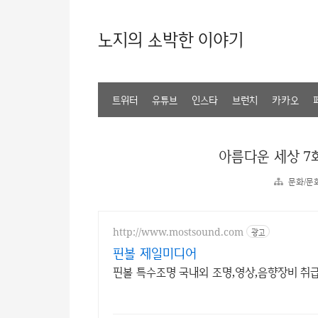
노지의 소박한 이야기
트위터
유튜브
인스타
브런치
카카오
아름다운 세상 7
문화/문
http://www.mostsound.com
광고
핀볼 제일미디어
핀볼 특수조명 국내외 조명,영상,음향장비 취