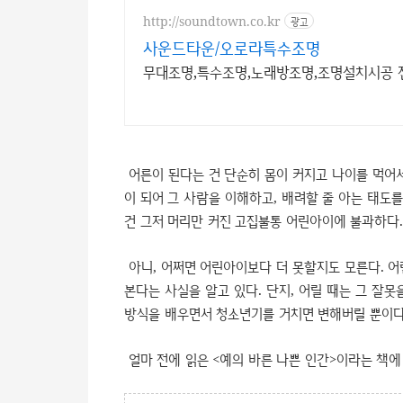
http://soundtown.co.kr
광고
사운드타운/오로라특수조명
무대조명,특수조명,노래방조명,조명설치시공 전
어른이 된다는 건 단순히 몸이 커지고 나이를 먹어서
이 되어 그 사람을 이해하고, 배려할 줄 아는 태도
건 그저 머리만 커진 고집불통 어린아이에 불과하다.
아니, 어쩌면 어린아이보다 더 못할지도 모른다. 어
본다는 사실을 알고 있다. 단지, 어릴 때는 그 잘
방식을 배우면서 청소년기를 거치면 변해버릴 뿐이다
얼마 전에 읽은 <예의 바른 나쁜 인간>이라는 책에 