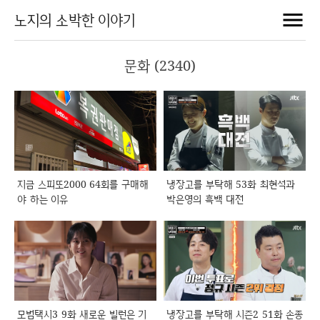
노지의 소박한 이야기
문화 (2340)
지금 스피또2000 64회를 구매해
냉장고를 부탁해 53화 최현석과
야 하는 이유
박은영의 흑백 대전
모범택시3 9화 새로운 빌런은 기
냉장고를 부탁해 시즌2 51화 손종