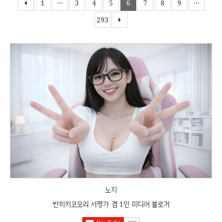
1
···
3
4
5
6
7
8
9
···
293
노지
반히키코모리 서평가 겸 1인 미디어 블로거