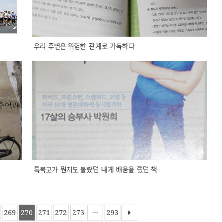
우리 주변은 위험한 관계로 가득하다
특목고가 뭔지도 몰랐던 내게 배움을 줬던 책
269
270
271
272
273
···
293