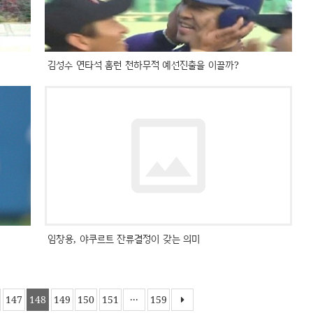
김성수 연타석 홈런 천하무적 예선진출을 이끌까?
임창용, 야쿠르트 잔류결정이 갖는 의미
147
148
149
150
151
···
159