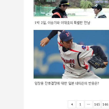
1박 2일, 이승기와 이대호의 특별한 만남
임창용 잔류결정에 대한 일본 네티즌의 반응은?
1
···
145
146