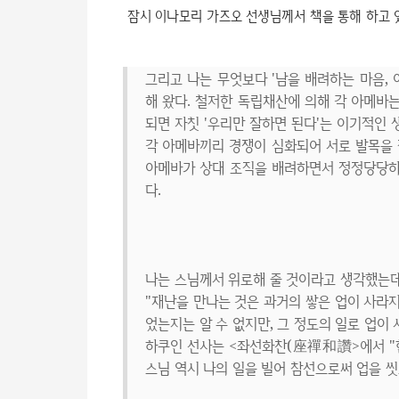
잠시 이나모리 가즈오 선생님께서 책을 통해 하고 있
그리고 나는 무엇보다 '남을 배려하는 마음,
해 왔다. 철저한 독립채산에 의해 각 아메바
되면 자칫 '우리만 잘하면 된다'는 이기적인 
각 아메바끼리 경쟁이 심화되어 서로 발목을 
아메바가 상대 조직을 배려하면서 정정당당하
다.
나는 스님께서 위로해 줄 것이라고 생각했는데
"재난을 만나는 것은 과거의 쌓은 업이 사라지
었는지는 알 수 없지만, 그 정도의 일로 업이
하쿠인 선사는 <좌선화찬(座禪和讚>에서 "한
스님 역시 나의 일을 빌어 참선으로써 업을 씻