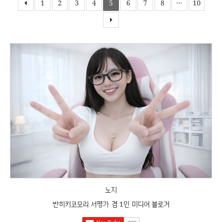
1
2
3
4
5
6
7
8
···
10
노지
반히키코모리 서평가 겸 1인 미디어 블로거