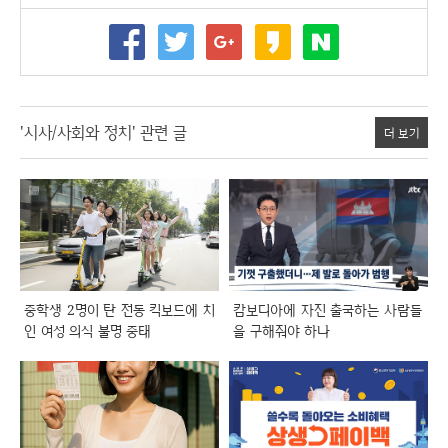
'시사/사회와 정치' 관련 글
더 보기
중학생 2명이 탄 전동 킥보드에 치
캄보디아에 자진 출국하는 사람들
인 여성 의식 불명 중태
을 구해줘야 하나