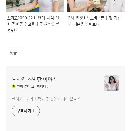
스피또2000 62회 판매 시작 61
2차 민생회복소비쿠폰 신청 기간
회 판매점 입고율과 잔여수량 살
과 기준을 살펴보니
펴보니
댓글
노지의 소박한 이야기
연예
분야 크리에이터
반히키코모리 서평가 겸 1인 미디어 블로거
구독하기