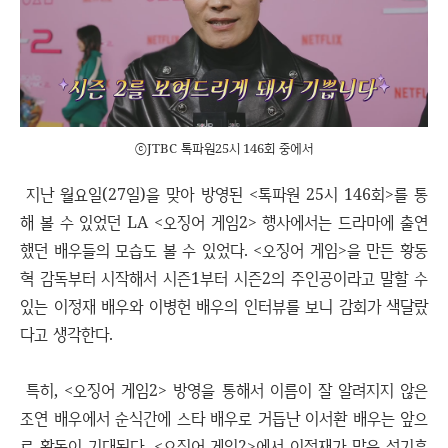
ⓒJTBC 톡파원25시 146회 중에서
지난 월요일(27일)을 맞아 방영된 <톡파원 25시 146회>를 통
해 볼 수 있었던 LA <오징어 게임2> 행사에서는 드라마에 출연
했던 배우들의 모습도 볼 수 있었다. <오징어 게임>을 만든 황동
혁 감독부터 시작해서 시즌1부터 시즌2의 주인공이라고 말할 수
있는 이정재 배우와 이병헌 배우의 인터뷰를 보니 감회가 색달랐
다고 생각한다.
특히, <오징어 게임2> 방영을 통해서 이름이 잘 알려지지 않은
조연 배우에서 순식간에 스타 배우로 거듭난 이서환 배우는 앞으
로 활동이 기대된다. <오징어 게임2>에서 이정재가 맡은 성기훈