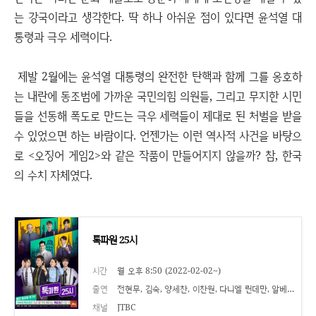
는 강국이라고 생각한다. 딱 하나 아쉬운 점이 있다면 윤석열 대
통령과 극우 세력이다.
제발 2월에는 윤석열 대통령의 완전한 탄핵과 함께 그를 옹호하
는 내란에 동조범에 가까운 국민의힘 의원들, 그리고 무지한 시민
들을 선동해 폭도로 만드는 극우 세력들이 제대로 된 처벌을 받을
수 있었으면 하는 바람이다. 언젠가는 이런 역사적 사건을 바탕으
로 <오징어 게임2>와 같은 작품이 만들어지지 않을까? 참, 한국
의 수치 자체였다.
톡파원 25시
시간
월 오후 8:50 (2022-02-02~)
출연
전현무, 김숙, 양세찬, 이찬원, 다니엘 린데만, 알베르토 몬디, 줄리안 퀸타르트, 타일러 라쉬, 타쿠야, 한예린, 신아름, 유재윤, 문주, 현준역, 신상훈, 프래
채널
JTBC