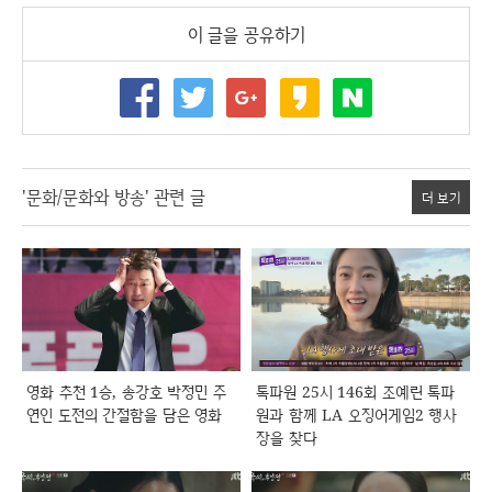
이 글을 공유하기
'문화/문화와 방송' 관련 글
더 보기
영화 추천 1승, 송강호 박정민 주
톡파원 25시 146회 조예린 톡파
연인 도전의 간절함을 담은 영화
원과 함께 LA 오징어게임2 행사
장을 찾다