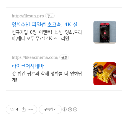
http://filesun.pro
광고
영화추천 파일썬 초고속, 4K 실시
간 보기!
신규가입 0원 이벤트! 최신 영화,드라
마,애니 모두 무료! 4K 스트리밍
https://likeacinema.com/
광고
라이크어시네마
갓 튀긴 팝콘과 함께 영화를 더 영화답
게!
4
구독하기