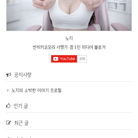
노지
반히키코모리 서평가 겸 1인 미디어 블로거
공지사항
노지의 소박한 이야기 프로필
인기 글
최근 글