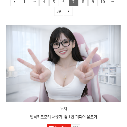
1
···
4
5
6
7
8
9
10
···
39
노지
반히키코모리 서평가 겸 1인 미디어 블로거