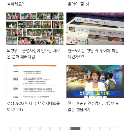
각하세요?
알아야 할 것
의정부고 졸업사진이 일으킬 새로
필독도서는 정말 꼭 읽어야 하는
운 문화 패러다임
책인가요?
청심 ACG 역사 수학 경시대회를
전국 초중고 인성검사, 가당치도
아시나요?
않은 헛물켜기