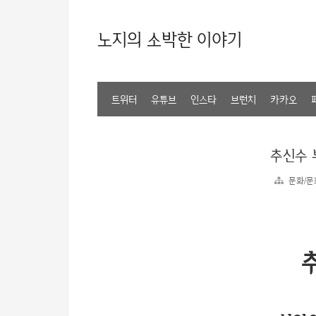
노지의 소박한 이야기
트위터
유튜브
인스타
브런치
카카오
추신수 
문화/문