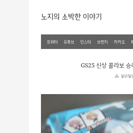
노지의 소박한 이야기
트위터
유튜브
인스타
브런치
카카오
GS25 신상 콜라보 
일상/일