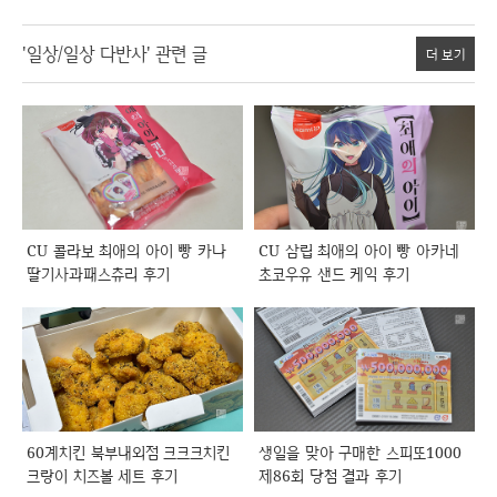
'일상/일상 다반사' 관련 글
더 보기
CU 콜라보 최애의 아이 빵 카나
CU 삼립 최애의 아이 빵 아카네
딸기사과패스츄리 후기
초코우유 샌드 케익 후기
60계치킨 북부내외점 크크크치킨
생일을 맞아 구매한 스피또1000
크랑이 치즈볼 세트 후기
제86회 당첨 결과 후기