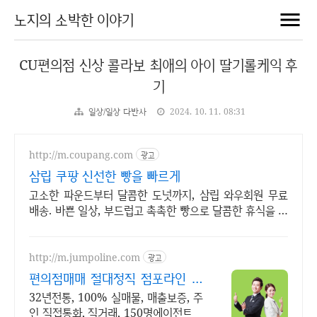
노지의 소박한 이야기
CU편의점 신상 콜라보 최애의 아이 딸기롤케익 후
기
일상/일상 다반사
2024. 10. 11. 08:31
http://m.coupang.com
광고
삼립 쿠팡 신선한 빵을 빠르게
고소한 파운드부터 달콤한 도넛까지, 삼립 와우회원 무료
배송. 바쁜 일상, 부드럽고 촉촉한 빵으로 달콤한 휴식을 선
물하세요.
http://m.jumpoline.com
광고
편의점매매 절대정직 점포라인 빠
른 직거래 & 안전중개거래
32년전통, 100% 실매물, 매출보증, 주
인 직접통화, 직거래, 150명에이전트