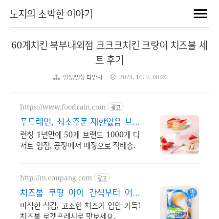
노지의 소박한 이야기
60계치킨 북부내외점 크크크치킨 크랑이 치즈볼 세
트 후기
일상/일상 다반사
2024. 10. 7. 08:26
https://www.foodrain.com
광고
푸드레인, 최소주문 제한없음 브랜
드 상관없이 교차주문OK
런칭 1년만에 50개 브랜드 1000개 디
저트 입점, 공장에서 매장으로 직배송.
http://m.coupang.com
광고
치즈볼 쿠팡 아이 간식부터 어른
안주
바삭한 식감, 고소한 치즈가 입안 가득!
치즈볼 로켓프레시로 맛보세요.