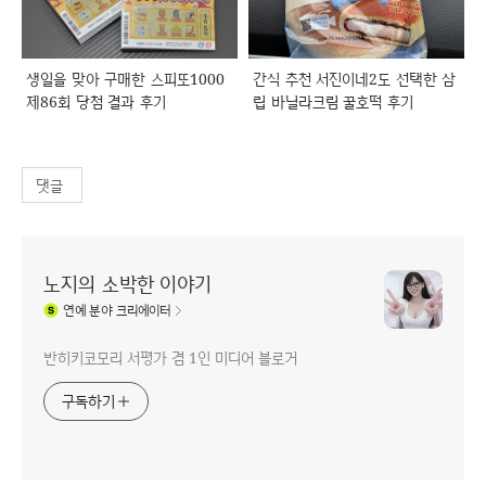
생일을 맞아 구매한 스피또1000
간식 추천 서진이네2도 선택한 삼
제86회 당첨 결과 후기
립 바닐라크림 꿀호떡 후기
댓글
노지의 소박한 이야기
연예
분야 크리에이터
반히키코모리 서평가 겸 1인 미디어 블로거
구독하기