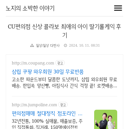
노지의 소박한 이야기
CU편의점 신상 콜라보 최애의 아이 딸기롤케익 후
기
일상/일상 다반사
2024. 10. 11. 08:31
http://m.coupang.com
광고
삼립 쿠팡 와우회원 30일 무료반품
고소한 파운드부터 달콤한 도넛까지, 삼립 와우회원 무료
배송. 한입쏙 양산빵, 아침식사 간식 걱정 끝! 로켓배송으
로 편리하게.
http://m.jumpoline.com
광고
편의점매매 절대정직 점포라인 빠
른 직거래 & 안전중개거래
32년전통, 100% 실매물, 매출보증, 주
인 직접통화, 직거래, 150명에이전트