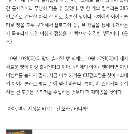
간 롤케익이라 무난히 먹을 수 있었다. 빵 한 개의 칼로리는 285
칼로리로 간단한 아침 한 끼로 충분한 양이다. <최애의 아이> 콜
라보 빵을 모두 구매해서 블로그와 유튜브 채널을 통해 소개하는
게 목표라서 매일 아침과 점심을 이 빵으로 해결할 생각이다. (웃
음).
10월 10일(목)을 맞아 출시된 빵 외에도 10월 17일(목)에 재차
새로운 빵이 한정 출시된다고 한다. <최애의 아이> 팬이라면 이번
이벤트를 놓치지 말자. 지금 바로 가까운 CU편의점을 찾아 <최애
의 아이> 콜라보 빵을 손에 넣길 바란다! 특히, 이 스티커를 수집
하는 건 포켓몬 스티커를 수집하는 것보다 더 재미있을 것이다.
아아, 역시 세상을 바꾸는 건 오타쿠라니까!