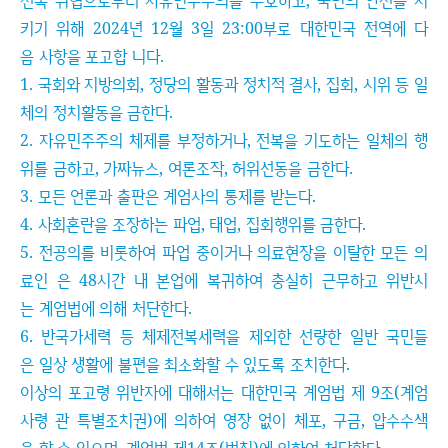
전복 위협으로부터 자유민주주의를 수호하고, 국민의 안전을 지
키기 위해 2024년 12월 3일 23:00부로 대한민국 전역에 다
음 사항을 포고합 니다.
1. 국회와 지방의회, 정당의 활동과 정치적 결사, 집회, 시위 등 일
체의 정치활동을 금한다.
2. 자유민주주의 체제를 부정하거나, 전복을 기도하는 일체의 행
위를 금하고, 가짜뉴스, 여론조작, 허위선동을 금한다.
3. 모든 언론과 출판은 계엄사의 통제를 받는다.
4. 사회혼란을 조장하는 파업, 태업, 집회행위를 금한다.
5. 전공의를 비롯하여 파업 중이거나 의료현장을 이탈한 모든 의
료인 은 48시간 내 본업에 복귀하여 충실히 근무하고 위반시
는 계엄법에 의해 처단한다.
6. 반국가세력 등 체제전복세력을 제외한 선량한 일반 국민들
은 일상 생활에 불편을 최소화할 수 있도록 조치한다.
이상의 포고령 위반자에 대해서는 대한민국 계엄법 제 9조(계엄
사령 관 특별조치권)에 의하여 영장 없이 체포, 구금, 압수수색