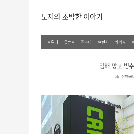
노지의 소박한 이야기
트위터
유튜브
인스타
브런치
카카오
김해 망고 빙수
여행/국