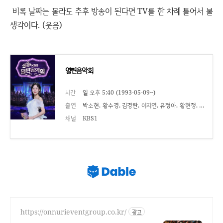
비록 날짜는 몰라도 추후 방송이 된다면 TV를 한 차례 틀어서 볼
생각이다. (웃음)
열린음악회
시간
일 오후 5:40 (1993-05-09~)
출연
박소현, 황수경, 김경란, 이지연, 유정아, 황현정, 장은영, 이지연, 이현주
채널
KBS1
https://onnurieventgroup.co.kr/
광고