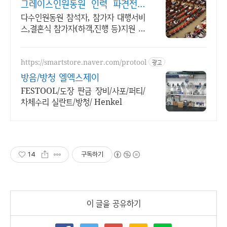
그레이스인원동원 인력 파견전문
업체.
다수인원동원 참석자, 참가자 대행서비
스,결혼식 참가자(하객,진행 등)지원 신
속진행. 상담문의 대환영! 고객만족과
신뢰를 최우선합니다
https://smartstore.naver.com/protool
광고
방음/방청 엘엑스제이
FESTOOL/도장 판금 장비/사포/퍼티/
차체수리 실란트/방청/ Henkel
14
구독하기
이 글을 공유하기