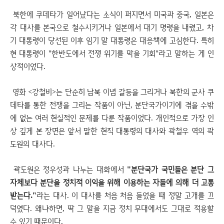
북한에 쿠데타가 일어났다는 소식이 퍼지면서 미국과 중국, 일본은
각 대사를 본국으로 철수시키거나 일본에서 대기 명령을 내렸고, 차
기 대통령이 당선된 이후 임기 말 대통령은 대응책에 고심한다. 특히
현 대통령이 "한반도에서 전쟁 위기를 막을 기회"라고 말하는 게 인
상적이었다.
영화 <강철비>는
단순히 남북 이념 갈등을 그리거나 북한의 군사 쿠
데타를 통한 전쟁을 그리는 작품이 아닌, 분단국가이기에 겪을 수밖
에 없는 여러 현실적인 문제를 다룬 작품이었다. 개인적으로 가장 인
상 깊게 본 장면은 앞서 말한 현직 대통령의 대사와 곽철우 역의 곽
도원의 대사다.
곽도원은 정우성과 나누는 대화에서
"분단국가 국민들은 분단 그
자체보다 분단을 정치적 이익을 위해 이용하는 자들에 의해 더 고통
받는다."
라는 대사. 이 대사를 처음 처음 들었을 때 정말 고개를 끄
덕였다. 왜냐하면, 딱 그 말을 지금 정치 무대에서도 그대로 적용할
수 있기 때문이다.