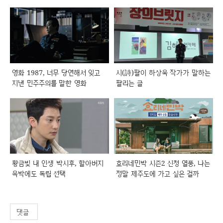
영화 1987, 너무 당연해서 잊고
시(詩)팔이 하상욱 작가가 말하는
지낸 민주주의를 말한 영화
팔리는 글
황금빛 내 인생 박시후, 할아버지
효리네민박 시즌2 신청 열풍, 나는
윽박에도 독립 선택
정말 제주도에 가고 싶은 걸까
댓글