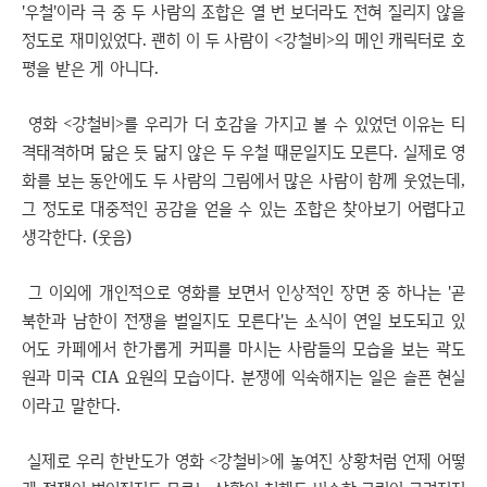
'우철'이라 극 중 두 사람의 조합은 열 번 보더라도 전혀 질리지 않을
정도로 재미있었다. 괜히 이 두 사람이 <강철비>의 메인 캐릭터로 호
평을 받은 게 아니다.
영화 <강철비>를 우리가 더 호감을 가지고 볼 수 있었던 이유는
티
격태격하며 닮은 듯 닮지 않은 두 우철 때문일지도 모른다. 실제로 영
화를 보는 동안에도 두 사람의 그림에서 많은 사람이 함께 웃었는데,
그 정도로 대중적인 공감을 얻을 수 있는 조합은 찾아보기 어렵다고
생각한다. (웃음)
그 이외에 개인적으로 영화를 보면서 인상적인 장면 중 하나는 '곧
북한과 남한이 전쟁을 벌일지도 모른다'는 소식이 연일 보도되고 있
어도 카페에서 한가롭게 커피를 마시는 사람들의 모습을 보는 곽도
원과 미국 CIA 요원의 모습이다. 분쟁에 익숙해지는 일은 슬픈 현실
이라고 말한다.
실제로 우리 한반도가 영화 <강철비>에 놓여진 상황처럼 언제 어떻