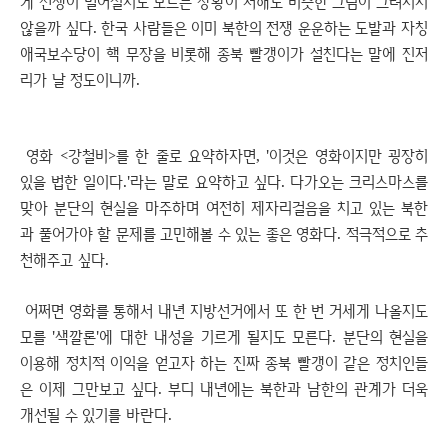
게 전쟁이 벌어질지도 모르는 상황이 처해도 비슷한 그림이 그려지지
않을까 싶다. 한국 사람들은 이미 북한의 전쟁 운운하는 도발과 자칭
애국보수당이 핵 무장을 비롯해 종북 빨갱이가 설친다는 말에 진저
리가 날 정도이니까.
영화 <강철비>를 한 줄로 요약하자면, '이것은 영화이지만 굉장히
있을 법한 일이다.'라는 말로 요약하고 싶다. 다가오는 크리스마스를
맞아 분단의 현실을 마주하며 여전히 제자리걸음을 치고 있는 북한
과 풀어가야 할 문제를 고민해볼 수 있는 좋은 영화다. 적극적으로 추
천해주고 싶다.
어쩌면 영화를 통해서 내년 지방선거에서 또 한 번 거세게 나올지도
모를 '색깔론'에 대한 내성을 기르게 될지도 모른다. 분단의 현실을
이용해 정치적 이익을 얻고자 하는 진짜 종북 빨갱이 같은 정치인들
은 이제 그만보고 싶다. 부디 내년에는 북한과 남한의 관계가 더욱
개선될 수 있기를 바란다.