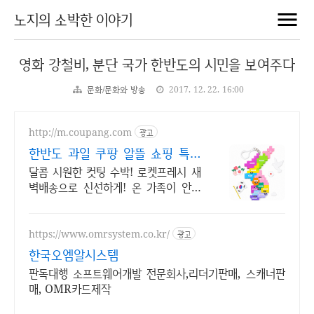
노지의 소박한 이야기
영화 강철비, 분단 국가 한반도의 시민을 보여주다
문화/문화와 방송
2017. 12. 22. 16:00
http://m.coupang.com
광고
한반도 과일 쿠팡 알뜰 쇼핑 특가
전
달콤 시원한 컷팅 수박! 로켓프레시 새
벽배송으로 신선하게! 온 가족이 안심
하고 즐기는 제철 과일! 지금 쿠팡에서
신선함 가득!
https://www.omrsystem.co.kr/
광고
한국오엠알시스템
판독대행 소프트웨어개발 전문회사,리더기판매, 스캐너판
매, OMR카드제작