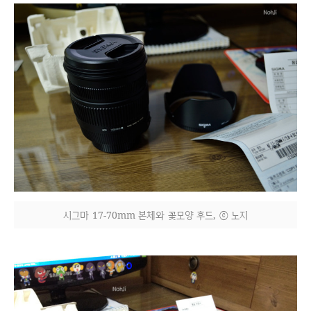
시그마 17-70mm 본체와 꽃모양 후드, ⓒ 노지