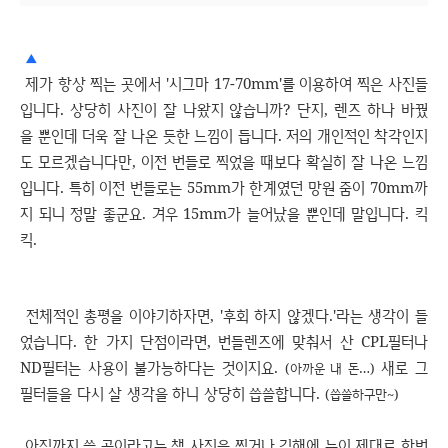
▲
제가 항상 찍는 곳에서 '시그마 17-70mm'를 이용하여 찍은 사진들
입니다. 상당히 사진이 잘 나왔지 않습니까? 단지, 렌즈 하나 바꿨
을 뿐인데 더욱 잘 나온 듯한 느낌이 듭니다. 저의 개인적인 착각인지
도 모르겠습니다만, 이전 번들로 찍었을 때보다 확실히 잘 나온 느낌
입니다. 특히 이전 번들로는 55mm가 한계였던 망원 줌이 70mm까
지 되니 정말 좋군요. 겨우 15mm가 늘어났을 뿐인데 말입니다. 킥
킥.
전체적인 총평을 이야기하자면, '후회 하지 않겠다.'라는 생각이 들
었습니다. 한 가지 단점이라면, 번들렌즈에 맞춰서 산 CPL필터나
ND필터는 사용이 불가능하다는 것이지요.
새로 그
(아까운 내 돈…)
필터들을 다시 살 생각을 하니 상당히 씁쓸합니다.
(씁쓸하구만~)
아직까지 쓸 곳이라고는 책 사진을 찍거나 김해에 눈이 제대로 한번