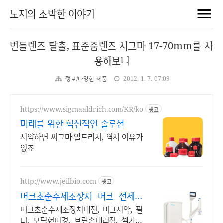
노지의 소박한 이야기
번들렌즈 탈출, 표준줌렌즈 시그마 17-70mm를 사
용해보니
정보/다양한 제품
2012. 1. 7. 07:09
https://www.sigmaaldrich.com/KR/ko
광고
미래를 위한 혁신적인 솔루션
시약하면 씨그마 알드리치, 역시 이유가
있죠
http://www.jeilbio.com
광고
머크초순수제조장치 머크 전제품
이벤트중
머크초순수제조장치대전, 머크시약, 필
터, 모틱현미경, 브란손대리점, 셀카운