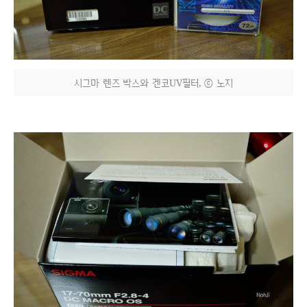
시그마 렌즈 박스와 겐코UV필터, ⓒ 노지