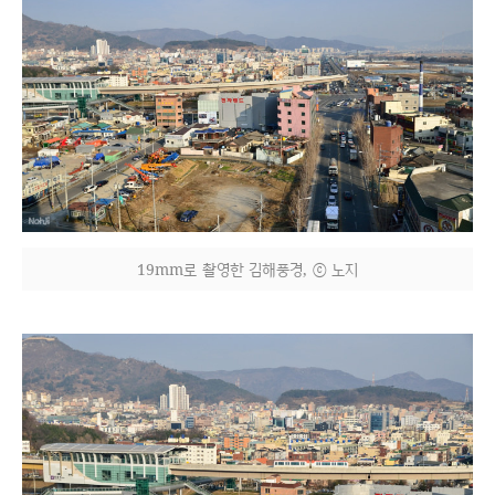
19mm로 촬영한 김해풍경, ⓒ 노지