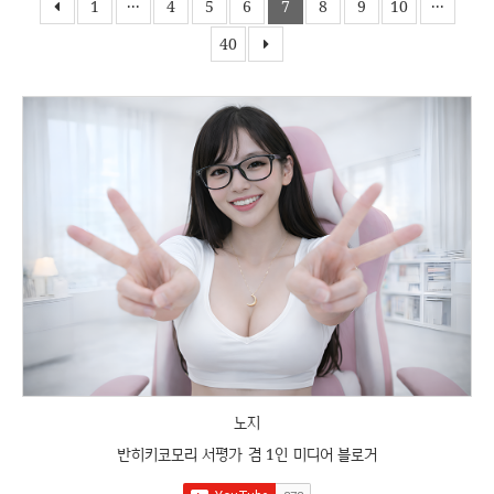
1
···
4
5
6
7
8
9
10
···
40
노지
반히키코모리 서평가 겸 1인 미디어 블로거