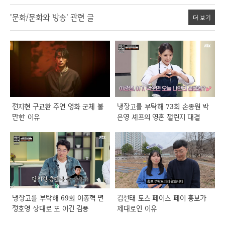
'문화/문화와 방송' 관련 글
더 보기
전지현 구교환 주연 영화 군체 볼
냉장고를 부탁해 73회 손종원 박
만한 이유
은영 셰프의 영혼 챌린지 대결
냉장고를 부탁해 69회 이종혁 편
김선태 토스 페이스 페이 홍보가
정호영 상대로 또 이긴 김풍
제대로인 이유