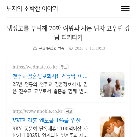
노지의 소박한 이야기
냉장고를 부탁해 70화 여왕과 사는 남자 고우림 강
남 티키타카
문화/문화와 방송
2026. 5. 11. 10:13
https://wedmate.co.kr
광고
천주교결혼정보회사! 거들짝 이상
형 프로필 무료 받아보기
25년 전통의 천주교 결혼정보회사, 같
은 천주교 교우로서 결혼을 함께 만듭
니다.
http://www.nnoble.co.kr
광고
VVIP 결혼 엔노블 1%를 위한 상
류층 결정사
SKY 동문회 단독제휴! 100억이상 자
산가 1,002명, 업계최초 성혼주의 시행