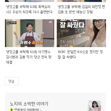
냉장고를 부탁해 63회 흑백요리
냉장고를 부탁해 김길리 최민정 편
사2 우승자 최강록 다시 출연한다
김풍 또 한번 예능신 강림
냉장고를 부탁해 61회 아기맹수
WBC 한일전 8:6으로 졌지만 정
김시현과 김풍 작가 당근 천국 맞
말 잘 싸웠다
대결
댓글
노지의 소박한 이야기
연예
분야 크리에이터