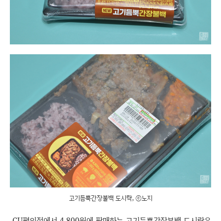
고기듬뿍간장불백 도시락, ⓒ노지
CU편의점에서 4,800원에 판매하는 고기듬뿍간장불백 도시락은