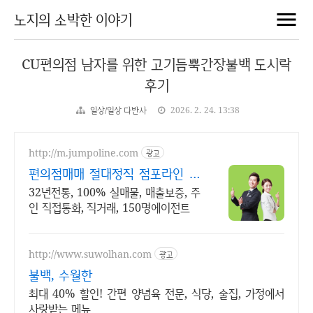
노지의 소박한 이야기
CU편의점 남자를 위한 고기듬뿍간장불백 도시락
후기
일상/일상 다반사
2026. 2. 24. 13:38
http://m.jumpoline.com
광고
편의점매매 절대정직 점포라인 빠
른 직거래 & 안전중개거래
32년전통, 100% 실매물, 매출보증, 주
인 직접통화, 직거래, 150명에이전트
http://www.suwolhan.com
광고
불백, 수월한
최대 40% 할인! 간편 양념육 전문, 식당, 술집, 가정에서
사랑받는 메뉴