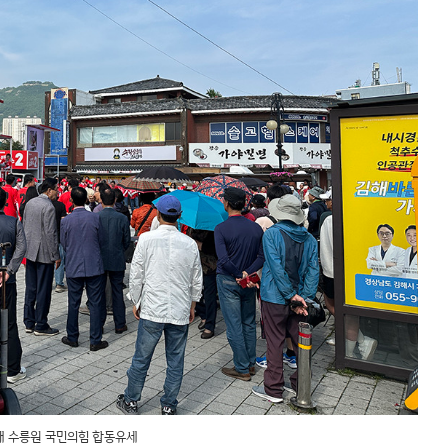
 수릉원 국민의힘 합동유세