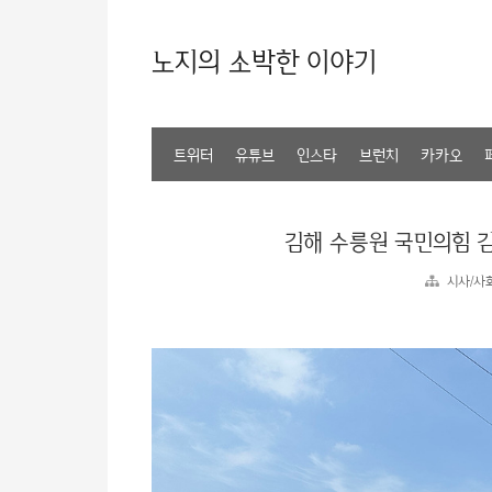
노지의 소박한 이야기
트위터
유튜브
인스타
브런치
카카오
김해 수릉원 국민의힘 
시사/사