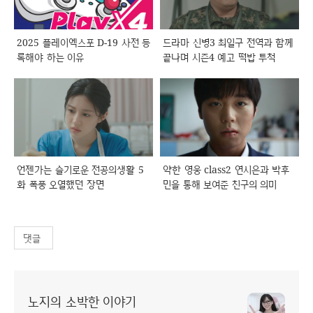
2025 플레이엑스포 D-19 사전 등
드라마 신병3 최일구 전역과 함께
록해야 하는 이유
끝나며 시즌4 예고 떡밥 투척
언젠가는 슬기로운 전공의생활 5
약한 영웅 class2 연시은과 박후
화 폭풍 오열했던 장면
민을 통해 보여준 친구의 의미
댓글
노지의 소박한 이야기