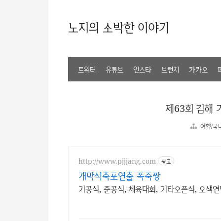
노지의 소박한 이야기
트위터
유튜브
인스타
브런치
카카오
제63회 김해
여행/국
http://www.pjjjang.com
광고
개막식축포연출 폭죽짱
기공식, 준공식, 체육대회, 기타오픈식, 오색