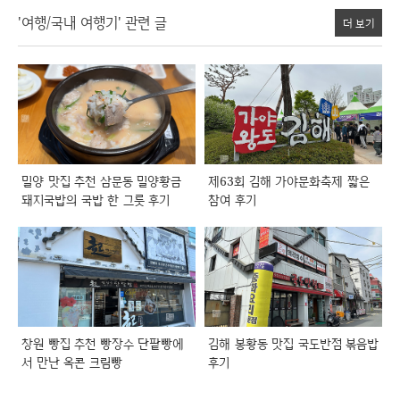
'여행/국내 여행기' 관련 글
더 보기
밀양 맛집 추천 삼문동 밀양황금
제63회 김해 가야문화축제 짧은
돼지국밥의 국밥 한 그릇 후기
참여 후기
창원 빵집 추천 빵장수 단팥빵에
김해 봉황동 맛집 국도반점 볶음밥
서 만난 옥콘 크림빵
후기