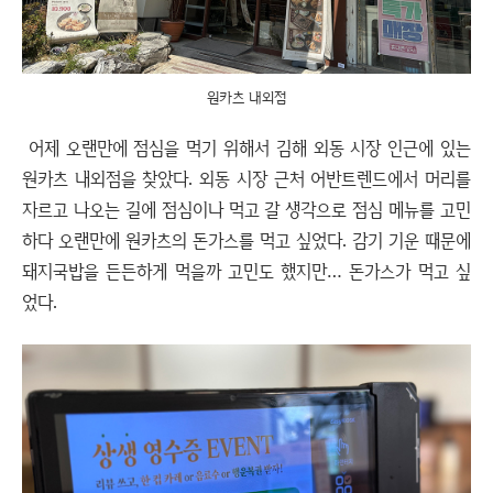
원카츠 내외점
어제 오랜만에 점심을 먹기 위해서 김해 외동 시장 인근에 있는
원카츠 내외점을 찾았다. 외동 시장 근처 어반트렌드에서 머리를
자르고 나오는 길에 점심이나 먹고 갈 생각으로 점심 메뉴를 고민
하다 오랜만에 원카츠의 돈가스를 먹고 싶었다. 감기 기운 때문에
돼지국밥을 든든하게 먹을까 고민도 했지만… 돈가스가 먹고 싶
었다.