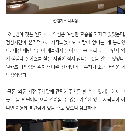
ⓒ원카츠 내외점
오랜만에 찾은 원카츠 내외점은 여전한 모습을 가지고 있었는데,
점심시간이 본격적으로 시작되었어도 사람이 없다는 게 놀라웠
다. 대신 배민 주문이 계속해서 들어오는 콜 소리를 들으면서 역
시 점심때 돈가스를 찾는 사람이 적지 않다는 것을 알 수 있었다.
원카츠 내외점은 위치가 나쁜 건 아닌데… 주차가 조금 어려운 게
단점이었다.
물론, 외동 시장 주차장에 간편히 주차를 할 수도 있기는 해도 그
곳은 늘 만원이다 보니 걸어올 수 있는 거리에 있는 사람들이 아
니면 이용에 불편함이 있을 수도 있으니 참고하자.