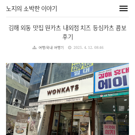
노지의 소박한 이야기
김해 외동 맛집 원카츠 내외점 치즈 등심카츠 콤보
후기
여행/국내 여행기
2025. 4. 12. 08:46