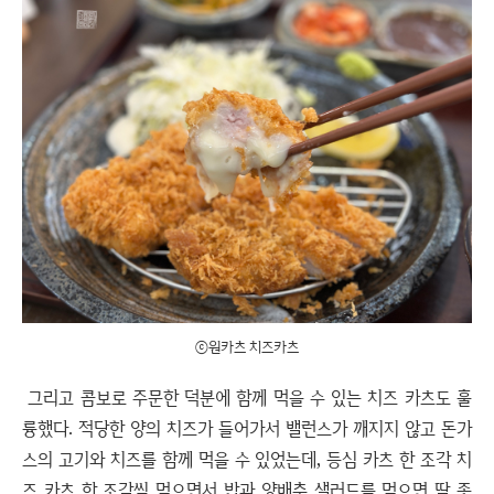
ⓒ원카츠 치즈카츠
그리고 콤보로 주문한 덕분에 함께 먹을 수 있는 치즈 카츠도 훌
륭했다. 적당한 양의 치즈가 들어가서 밸런스가 깨지지 않고 돈가
스의 고기와 치즈를 함께 먹을 수 있었는데, 등심 카츠 한 조각 치
즈 카츠 한 조각씩 먹으면서 밥과 양배추 샐러드를 먹으면 딱 좋