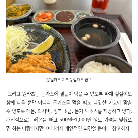
ⓒ원카츠 치즈 등심카츠 콤보
그리고 원카츠는 돈가스에 곁들여 먹을 수 있도록 파채 겉절이도
함께 나올 뿐만 아니라 돈가스를 먹을 때도 다양한 기호에 맞출
수 있도록 레몬, 와사비, 핑크 소금, 돈가스 소스를 제공하고 있다.
개인적으로는 레몬을 빼고 500원~1,000원 정도 가격을 낮췄으
면 하는 바람이지만, 어디까지 개인적인 의견일 뿐이니 참고하자.