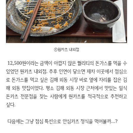
ⓒ원카츠 내외점
12,500원이라는 금액이 아깝지 않은 퀄리티의 돈가스를 먹을 수
있었던 원카츠 내외점. 추후 인연이 닿으면 재차 이곳에서 점심으
로 돈가스를 먹고 싶은 김해 외동 시장 바로 옆에 자리를 잡은 김
해 외동 맛집이었다. 평소 김해 외동 시장 근처에서 맛있는 일식
돈카츠 전문점을 찾는 사람에게 원카츠를 적극적으로 추천하고
싶다.
다음에는 그냥 점심 특선으로 안심카츠 정식을 먹어볼까…?