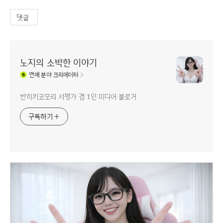
댓글
노지의 소박한 이야기
연예
분야 크리에이터
반히키코모리 서평가 겸 1인 미디어 블로거
구독하기