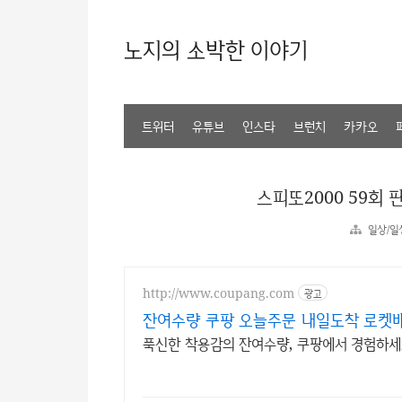
노지의 소박한 이야기
트위터
유튜브
인스타
브런치
카카오
스피또2000 59회 
일상/일
http://www.coupang.com
광고
잔여수량 쿠팡 오늘주문 내일도착 로켓
푹신한 착용감의 잔여수량, 쿠팡에서 경험하세요