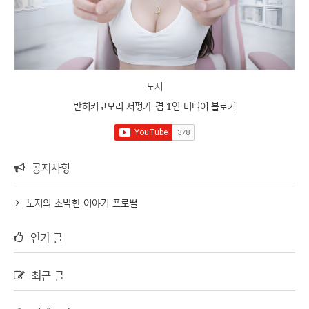
노지
반히키코모리 서평가 겸 1인 미디어 블로거
공지사항
노지의 소박한 이야기 프로필
인기 글
최근 글