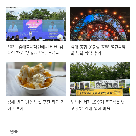
2024 김해독서대전에서 만난 김
김해 종합 운동장 KBS 열린음악
호연 작가 및 요조 낭독 콘서트
회 녹화 방청 후기
김해 망고 빙수 맛집 추천 카페 레
노무현 서거 15주기 추도식을 앞두
이크 후기
고 찾은 김해 봉하 마을
댓글