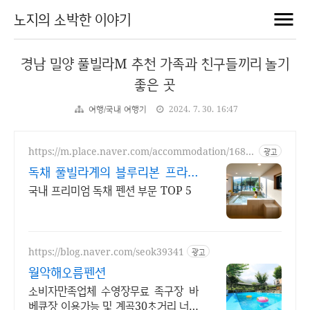
노지의 소박한 이야기
경남 밀양 풀빌라M 추천 가족과 친구들끼리 놀기
좋은 곳
여행/국내 여행기
2024. 7. 30. 16:47
https://m.place.naver.com/accommodation/1681
광고
762322
독채 풀빌라계의 블루리본 프라이
빗 풀
국내 프리미엄 독채 펜션 부문 TOP 5
https://blog.naver.com/seok39341
광고
월악해오름펜션
소비자만족업체 수영장무료 족구장 바
베큐장 이용가능 및 계곡30초거리 너른