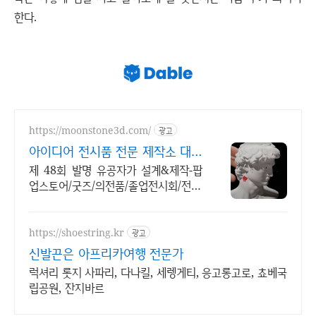
한다.
https://moonstone3d.com/
광고
아이디어 전시품 전문 제작소 대기
업 납품 사례 다수
제 48회 발명 유공자가 설계&제작-팝
업스토어/굿즈/의전품/졸업전시회/전시
물 등
https://shoestring.kr
광고
신발끈은 아프리카여행 전문가
럭셔리 롯지 사파리, 다나킬, 세렝게티, 응고롱고로, 쵸베국
립공원, 잔지바르