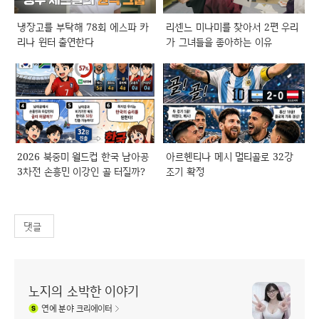
냉장고를 부탁해 78회 에스파 카
리센느 미나미를 찾아서 2편 우리
리나 윈터 출연한다
가 그녀들을 좋아하는 이유
2026 북중미 월드컵 한국 남아공
아르헨티나 메시 멀티골로 32강
3차전 손흥민 이강인 골 터질까?
조기 확정
댓글
노지의 소박한 이야기
연예
분야 크리에이터