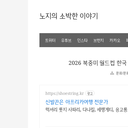
노지의 소박한 이야기
트위터
유튜브
인스타
브런치
카카오
2026 북중미 월드컵 한국
문화/문
https://shoestring.kr
광고
신발끈은 아프리카여행 전문가
럭셔리 롯지 사파리, 다나킬, 세렝게티, 응고