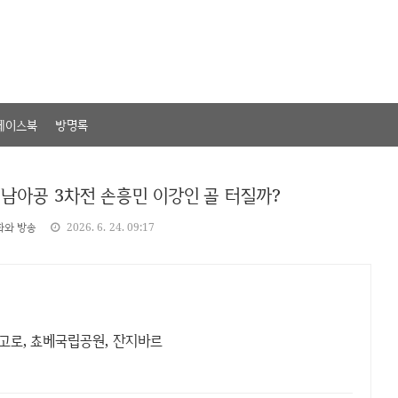
페이스북
방명록
 남아공 3차전 손흥민 이강인 골 터질까?
화와 방송
2026. 6. 24. 09:17
롱고로, 쵸베국립공원, 잔지바르