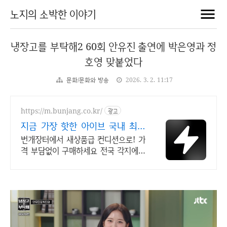
노지의 소박한 이야기
냉장고를 부탁해2 60회 안유진 출연에 박은영과 정
호영 맞붙었다
문화/문화와 방송
2026. 3. 2. 11:17
https://m.bunjang.co.kr/
광고
지금 가장 핫한 아이브 국내 최대
브랜드 중고거래
번개장터에서 새상품급 컨디션으로! 가
격 부담없이 구매하세요 전국 각지에서
올라오는 전국구 최다 상품 매일 10만
개 이상의 신규 상품 업로드