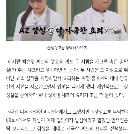
ⓒ냉장고를 부탁해2 60회
하지만 박은영 셰프와 정호용 셰프 두 사람을 개그맨 혹은 춤만
잘(?) 추는 셰프라고 생각하면 안 된다. 두 사람은 그 이상으로 뛰
어난 요리 실력을 자랑하면서 요리하는 과정 중에서도 내내 안유
진의 시선을 사로잡으면서 입맛을 다지게 했다. 개인적으로는 항
정살을 좋아하다 보니 정호영 셰프의 요리가 조금 더 눈이 갔다.
<내겐 너무 까칠한 비서진>에서도 그랬지만, <냉장고를 부탁해2
60회>에서도 자신이 아재 입맛이자 밥심이라고 말했던 안유진은
딱 보더라도 그 감성을 제대로 자극한 셰프의 요리를 선택했다.