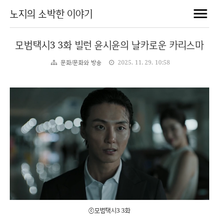
노지의 소박한 이야기
모범택시3 3화 빌런 윤시윤의 날카로운 카리스마
문화/문화와 방송
2025. 11. 29. 10:58
ⓒ모범택시3 3화