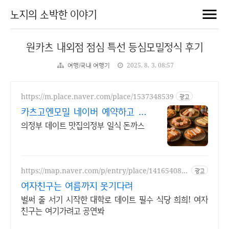
노지의 소박한 이야기
원카츠 내외점 점심 특선 등심모밀정식 후기
여행/국내 여행기
2025. 8. 3. 08:57
https://m.place.naver.com/place/1537348539
광고
카츠고엔모밀 네이버 예약하고 바
로드세요.
의정부 데이트 맛집의정부 일식 돈까스
https://map.naver.com/p/entry/place/141654083
광고
4
여자친구는 여름까지 못기다려
벌써 줄 서기 시작한 대학로 데이트 필수 식당 희희! 여자
친구는 여기가려고 공연봐