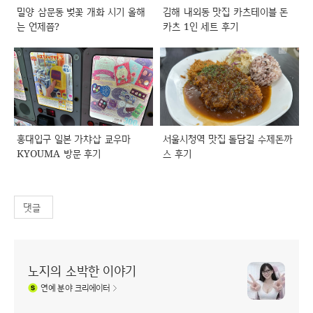
밀양 삼문동 벚꽃 개화 시기 올해
김해 내외동 맛집 카츠테이블 돈
는 언제쯤?
카츠 1인 세트 후기
홍대입구 일본 가챠삽 쿄우마
서울시청역 맛집 돌담길 수제돈까
KYOUMA 방문 후기
스 후기
댓글
노지의 소박한 이야기
연예
분야 크리에이터