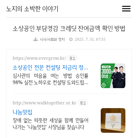
노지의 소박한 이야기
소상공인 부담경감 크레딧 잔여금액 확인 방법
시사/사회와 정치
2025. 7. 31. 07:55
https://www.evergrow.kr/
광고
소상공인 전문 컨설팅 저금리 정책
자금 지금 신청
심사관의 마음을 여는 방법 승인률
98% 실전 노하우로 컨설팅 도와드립니
다 승인율 97.8%, 정책자금 전화 한 통
으로 확인 가능합니다 !
http://www.walktogether.or.kr
광고
나눔맛집
장애 없는 따뜻한 세상을 함께 만들어
나가는 '나눔맛집' 사장님을 찾습니다