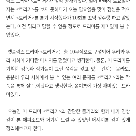
릭스 드라마 <트리거>가 정식 공개되었다. 일이 바빠서 토요일까
지는 <트리거>를 보지 못하다가 오늘 일요일을 맞아 점심을 먹으
면서 <트리거>를 틀기 시작했다가 10회를 꼬박 정주행 하고 말았
는데, 이건 뭐라고 말할 수 없을 정도로 드라마를 재미있게 볼 수
있었다.
넷플릭스 드라마 <트리거>는 총 10부작으로 구성되어 우리와 우
리 사회에 커다란 메시지를 던졌다고 생각한다. 물론, 이 드라마를
기획한 감독과 작가들이 그런 생각을 갖고 있는 건지는 몰라도,
충분히 우리 사회에서 볼 수 있는 여러 문제를 <트리거>라는 작
품을 통해 잘 녹여냈다고 생각한다. 올여름에 가장 재미있는 드라
마였다.
오늘인 이 드라마 <트리거>의 간단한 줄거리와 함께 내가 인상
깊이 본 에피소드와 거기서 느낄 수 있었던 메시지를 깊이 있게
정리해보고자 한다.