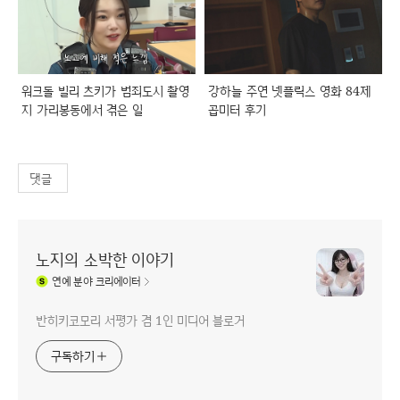
워크돌 빌리 츠키가 범죄도시 촬영
강하늘 주연 넷플릭스 영화 84제
지 가리봉동에서 겪은 일
곱미터 후기
댓글
노지의 소박한 이야기
연예
분야 크리에이터
반히키코모리 서평가 겸 1인 미디어 블로거
구독하기