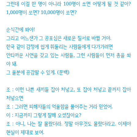
그런데 이걸 한 명이 아니라 100명이 쏘면 어떻게 될 것 같아?
1,000명이 쏘면? 10,000명이 쏘면?
순식간에 쏴아!
그리고 어느샌가 그 공포심은 새로운 질서로 바뀔 거야.
한국 같이 감정에 쉽게 휘둘리는 사람들에게 다가가려면
안타까운 사연을 갖고 있는 사람들, 그런 사람들이 먼저 총을 쏴
야 돼.
그 울분에 공감할 수 있게. (문백)
조 : 이런 나쁜 새끼들 잡아 처넣고, 또 잡아 처넣고 끝까지 잡아
처넣으면
조 : 그러면 피해자들의 억울함을 풀어주는 거라 믿었어.
이 : 지금까지 그렇게 잘해 오셨잖아요?
조 : 아니, 나는 잘 몰랐더라. 정말 아무것도 몰랐더라고. 이제야
현실이 제대로 보여.