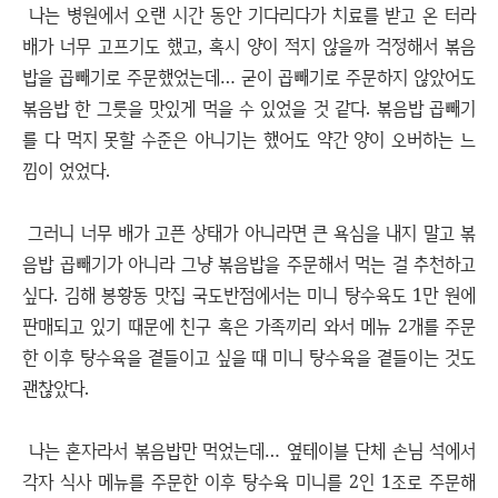
나는 병원에서 오랜 시간 동안 기다리다가 치료를 받고 온 터라
배가 너무 고프기도 했고, 혹시 양이 적지 않을까 걱정해서 볶음
밥을 곱빼기로 주문했었는데… 굳이 곱빼기로 주문하지 않았어도
볶음밥 한 그릇을 맛있게 먹을 수 있었을 것 같다. 볶음밥 곱빼기
를 다 먹지 못할 수준은 아니기는 했어도 약간 양이 오버하는 느
낌이 었었다.
그러니 너무 배가 고픈 상태가 아니라면 큰 욕심을 내지 말고 볶
음밥 곱빼기가 아니라 그냥 볶음밥을 주문해서 먹는 걸 추천하고
싶다. 김해 봉황동 맛집 국도반점에서는 미니 탕수육도 1만 원에
판매되고 있기 때문에 친구 혹은 가족끼리 와서 메뉴 2개를 주문
한 이후 탕수육을 곁들이고 싶을 때 미니 탕수육을 곁들이는 것도
괜찮았다.
나는 혼자라서 볶음밥만 먹었는데… 옆테이블 단체 손님 석에서
각자 식사 메뉴를 주문한 이후 탕수육 미니를 2인 1조로 주문해