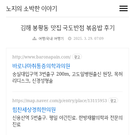
노지의 소박한 이야기
김해 봉황동 맛집 국도반점 볶음밥 후기
여행/국내 여행기
2025. 3. 29. 07:09
http://www.baronapain.com/
광고
바로나마취통증의학과의원
숭실대입구역 3번출구 200m, 고도일병원출신 원장, 목허
리디스크, 신경성형술
https://map.naver.com/p/entry/place/13115953
광고
힘찬세상경희한의원
신용산역 5번출구. 평일 야간진료. 한방재활의학과 전문의
진료