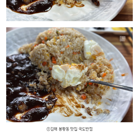
ⓒ김해 봉황동 맛집 국도반점