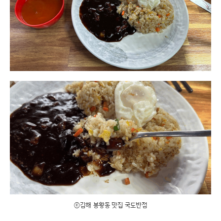
ⓒ김해 봉황동 맛집 국도반점