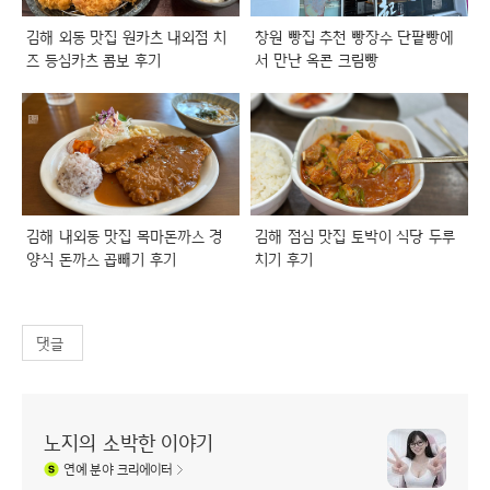
김해 외동 맛집 원카츠 내외점 치
창원 빵집 추천 빵장수 단팥빵에
즈 등심카츠 콤보 후기
서 만난 옥콘 크림빵
김해 내외동 맛집 목마돈까스 경
김해 점심 맛집 토박이 식당 두루
양식 돈까스 곱빼기 후기
치기 후기
댓글
노지의 소박한 이야기
연예
분야 크리에이터