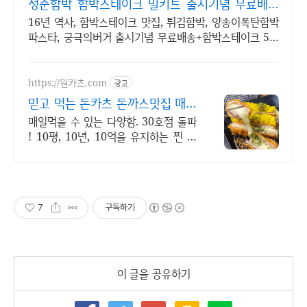
정순함박 함박스테이크 밀키트 출시기념 무료배송
이벤트!
16년 역사, 함박스테이크 맛집, 튀김함박, 양송이폭탄함박
파스타, 궁극의버거 출시기념 무료배송+함박스테이크 5개
+소스5개 29900원!(11100원 할인 중)
https://원카츠.com
광고
믿고 먹는 돈카츠 돈까스맛집 매일
찾는 즐거운 돈카츠 여행
매일먹을 수 있는 다양함. 30호점 돌파
! 10평, 10년, 10억을 유지하는 찐 돈
카츠 맛집, 여러분의 동네에서 시작하세
요
7
구독하기
이 글을 공유하기