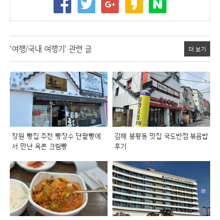
'여행/국내 여행기' 관련 글
더 보기
창원 빵집 추천 빵장수 단팥빵에
김해 봉황동 맛집 국도반점 볶음밥
서 만난 옥콘 크림빵
후기