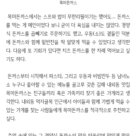
목마돈까스
목마돈까스에서는 스프와 밥이 무한리필이기는 했어도… 돈까스
를 먹는 게 메인이었다 보니 굳이 더 욕심을 내지는 않았다. 경양
식 돈까스를 곱빼기로 주문하기도 했고, 우동(소)도 곁들인 덕분
에 돈까스와 함께 밑반찬을 딱 알맞게 먹을 수 있었다고 생각한
다. 다음에 또 기회가 있다면 치즈 돈까스를 한 차례 먹어보고 싶
기도 하다.
돈까스부터 시작해서 파스타, 그리고 우동과 비빔만두 등 남녀노
소 누구나 좋아할 수 있는 메뉴를 골고루 갖춘 김해 내외동 맛집
목마돈까스는 친구들끼리 혹은 가족끼리 찾기 좋은 가게라고 생
각한다. 내외동 먹자골목 인근에서 아이들과 함께 가볍게 먹을 수
있는 가게를 찾는 사람들에게 목마돈까스를 적극적으로 추천하고
싶다.
추억 속에 있는 그 경양식 돈까스의 맛을 떠올리며 맛있게 먹을