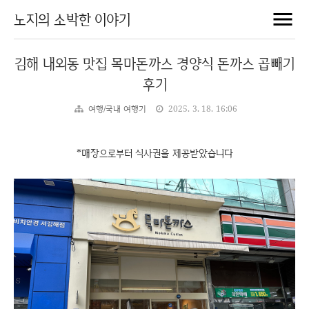
노지의 소박한 이야기
김해 내외동 맛집 목마돈까스 경양식 돈까스 곱빼기
후기
여행/국내 여행기
2025. 3. 18. 16:06
*매장으로부터 식사권을 제공받았습니다