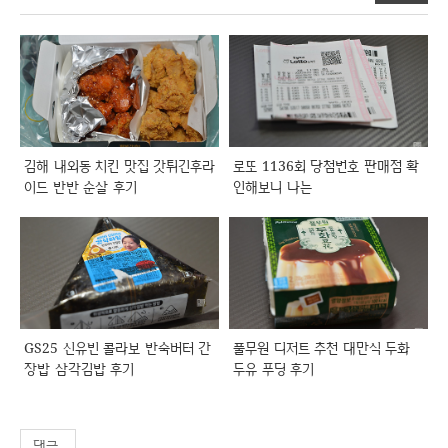
김해 내외동 치킨 맛집 갓튀긴후라
로또 1136회 당첨번호 판매점 확
이드 반반 순살 후기
인해보니 나는
GS25 신유빈 콜라보 반숙버터 간
풀무원 디저트 추천 대만식 두화
장밥 삼각김밥 후기
두유 푸딩 후기
댓글