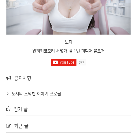
노지
반히키코모리 서평가 겸 1인 미디어 블로거
공지사항
노지의 소박한 이야기 프로필
인기 글
최근 글