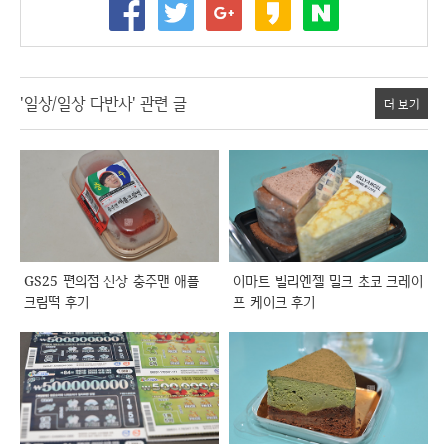
'일상/일상 다반사' 관련 글
더 보기
GS25 편의점 신상 충주맨 애플
이마트 빌리엔젤 밀크 초코 크레이
크림떡 후기
프 케이크 후기