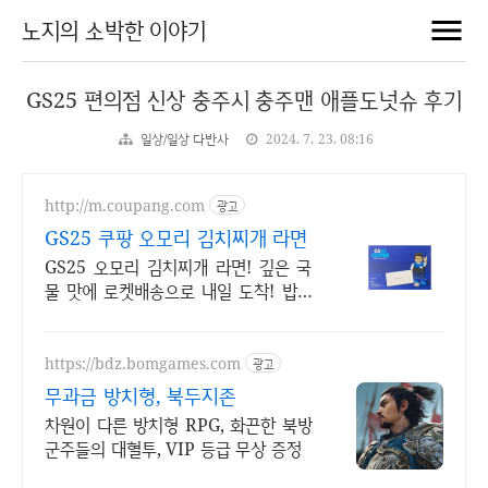
노지의 소박한 이야기
GS25 편의점 신상 충주시 충주맨 애플도넛슈 후기
일상/일상 다반사
2024. 7. 23. 08:16
http://m.coupang.com
광고
GS25 쿠팡 오모리 김치찌개 라면
GS25 오모리 김치찌개 라면! 깊은 국
물 맛에 로켓배송으로 내일 도착! 밥하
기 귀찮을 때 딱! 봉지라면보다 맛있는
오모리 컵라면을 만나세요.
https://bdz.bomgames.com
광고
무과금 방치형, 북두지존
차원이 다른 방치형 RPG, 화끈한 북방
군주들의 대혈투, VIP 등급 무상 증정