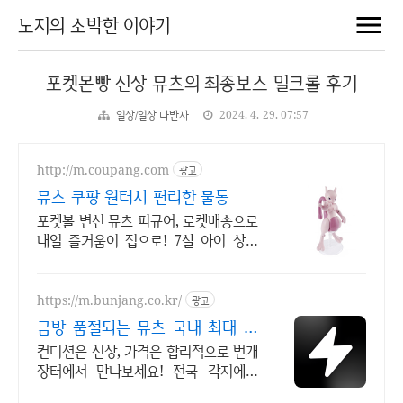
노지의 소박한 이야기
포켓몬빵 신상 뮤츠의 최종보스 밀크롤 후기
일상/일상 다반사
2024. 4. 29. 07:57
http://m.coupang.com
광고
뮤츠 쿠팡 원터치 편리한 물통
포켓볼 변신 뮤츠 피규어, 로켓배송으로
내일 즐거움이 집으로! 7살 아이 상상
력 자극! 지우처럼 뮤츠와 대결하는 재
미를 느껴요!
https://m.bunjang.co.kr/
광고
금방 품절되는 뮤츠 국내 최대 브
랜드 중고거래
컨디션은 신상, 가격은 합리적으로 번개
장터에서 만나보세요! 전국 각지에서
올라오는 전국구 최다 상품 매일 10만