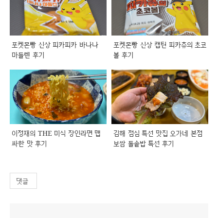
포켓몬빵 신상 피카피카 바나나
포켓몬빵 신상 캡틴 피카츄의 초코
마들렌 후기
볼 후기
이정재의 THE 미식 장인라면 맵
김해 점심 특선 맛집 오가네 본점
싸한 맛 후기
보쌈 돌솥밥 특선 후기
댓글