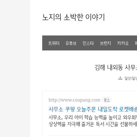
노지의 소박한 이야기
트위터
유튜브
인스타
브런치
카카오
김해 내외동 사
일상/일
http://www.coupang.com
광고
사무소 쿠팡 오늘주문 내일도착 로켓배
사무소, 우리 아이 학습 능력을 높이고 와우회
상상력을 자극해 즐거운 독서 시간을 선물하세